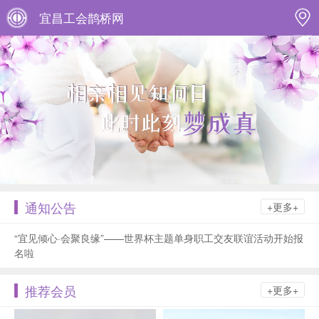
宜昌工会鹊桥网
通知公告
+更多+
“宜见倾心·会聚良缘”——世界杯主题单身职工交友联谊活动开始报
名啦
推荐会员
+更多+