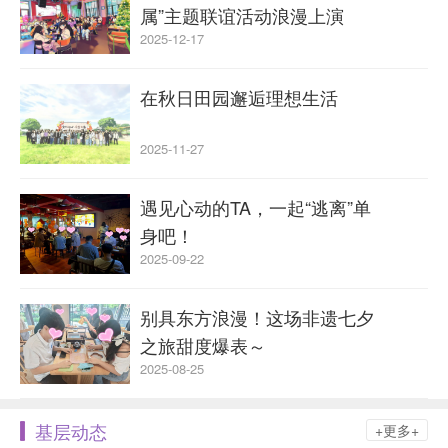
属”主题联谊活动浪漫上演
2025-12-17
在秋日田园邂逅理想生活
2025-11-27
遇见心动的TA，一起“逃离”单
身吧！
2025-09-22
别具东方浪漫！这场非遗七夕
之旅甜度爆表～
2025-08-25
基层动态
+更多+