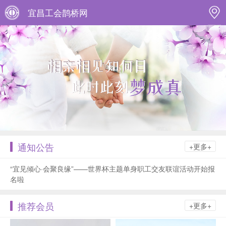
宜昌工会鹊桥网
通知公告
+更多+
“宜见倾心·会聚良缘”——世界杯主题单身职工交友联谊活动开始报
名啦
推荐会员
+更多+