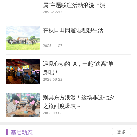
属”主题联谊活动浪漫上演
2025-12-17
在秋日田园邂逅理想生活
2025-11-27
遇见心动的TA，一起“逃离”单
身吧！
2025-09-22
别具东方浪漫！这场非遗七夕
之旅甜度爆表～
2025-08-25
基层动态
+更多+