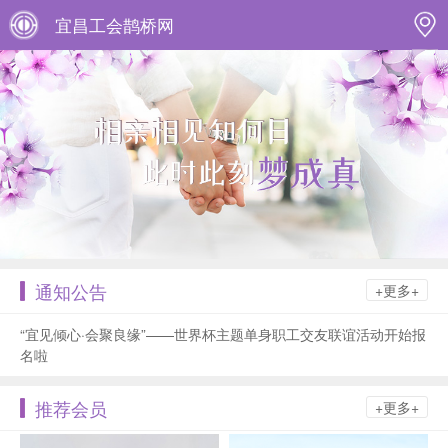
宜昌工会鹊桥网
通知公告
+更多+
“宜见倾心·会聚良缘”——世界杯主题单身职工交友联谊活动开始报
名啦
推荐会员
+更多+