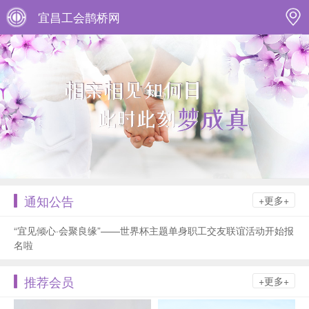
宜昌工会鹊桥网
通知公告
+更多+
“宜见倾心·会聚良缘”——世界杯主题单身职工交友联谊活动开始报
名啦
推荐会员
+更多+