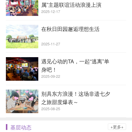
属”主题联谊活动浪漫上演
2025-12-17
在秋日田园邂逅理想生活
2025-11-27
遇见心动的TA，一起“逃离”单
身吧！
2025-09-22
别具东方浪漫！这场非遗七夕
之旅甜度爆表～
2025-08-25
基层动态
+更多+