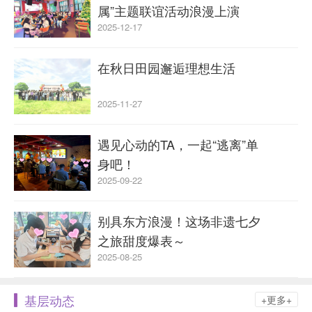
属”主题联谊活动浪漫上演
2025-12-17
在秋日田园邂逅理想生活
2025-11-27
遇见心动的TA，一起“逃离”单
身吧！
2025-09-22
别具东方浪漫！这场非遗七夕
之旅甜度爆表～
2025-08-25
基层动态
+更多+