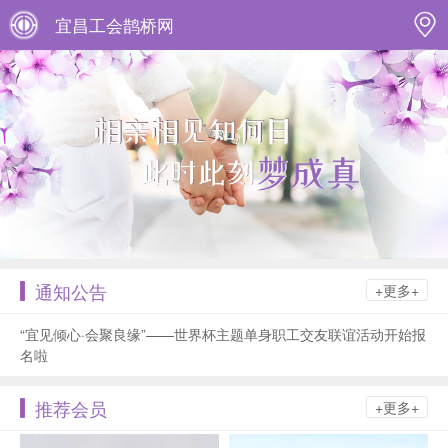
宜昌工会鹊桥网
通知公告
+更多+
“宜见倾心·会聚良缘”——世界杯主题单身职工交友联谊活动开始报
名啦
推荐会员
+更多+