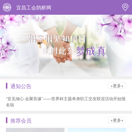
宜昌工会鹊桥网
通知公告
+更多+
“宜见倾心·会聚良缘”——世界杯主题单身职工交友联谊活动开始报
名啦
推荐会员
+更多+