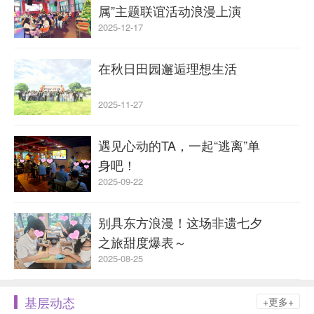
属”主题联谊活动浪漫上演
2025-12-17
在秋日田园邂逅理想生活
2025-11-27
遇见心动的TA，一起“逃离”单
身吧！
2025-09-22
别具东方浪漫！这场非遗七夕
之旅甜度爆表～
2025-08-25
基层动态
+更多+